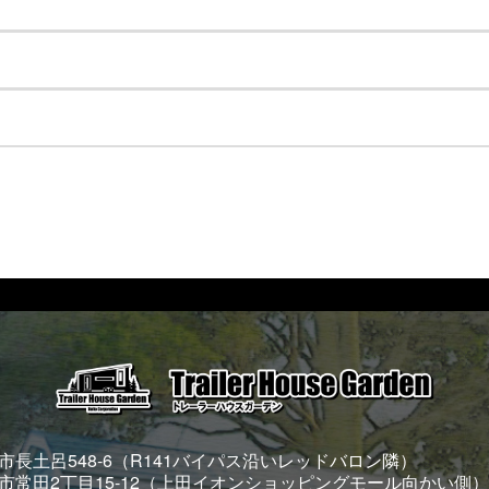
長土呂548-6（R141バイパス沿いレッドバロン隣）
市常田2丁目15-12（上田イオンショッピングモール向かい側）