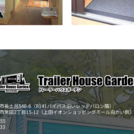
長土呂548-6（R141バイパス沿いレッドバロン隣）
市常田2丁目15-12（上田イオンショッピングモール向かい側
055
233