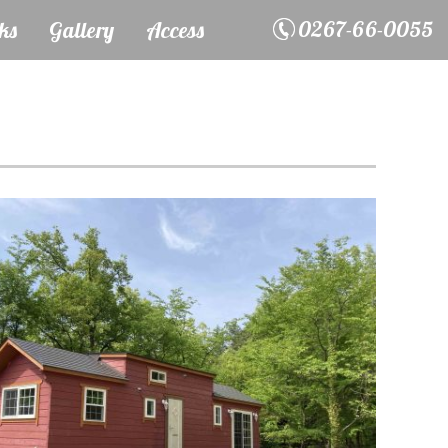
0267-66-0055
ks
Gallery
Access